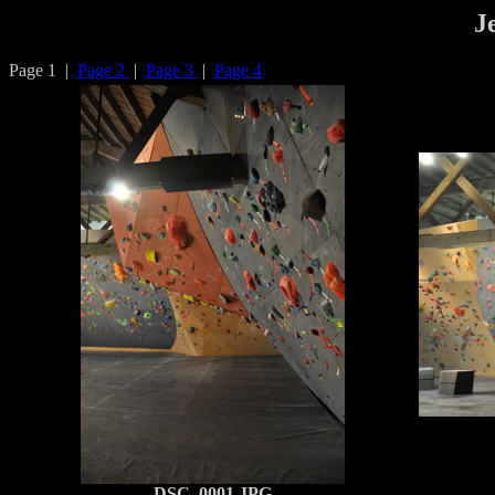
J
Page 1 |
Page 2
|
Page 3
|
Page 4
DSC_0001.JPG